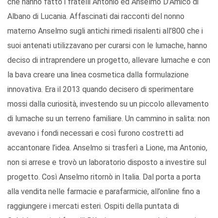
che hanno fatto i fratelli Antonio ed Anselmo D’Amico di
Albano di Lucania. Affascinati dai racconti del nonno
materno Anselmo sugli antichi rimedi risalenti all’800 che i
suoi antenati utilizzavano per curarsi con le lumache, hanno
deciso di intraprendere un progetto, allevare lumache e con
la bava creare una linea cosmetica dalla formulazione
innovativa. Era il 2013 quando decisero di sperimentare
mossi dalla curiosità, investendo su un piccolo allevamento
di lumache su un terreno familiare. Un cammino in salita: non
avevano i fondi necessari e così furono costretti ad
accantonare l’idea. Anselmo si trasferì a Lione, ma Antonio,
non si arrese e trovò un laboratorio disposto a investire sul
progetto. Così Anselmo ritornò in Italia. Dal porta a porta
alla vendita nelle farmacie e parafarmicie, all’online fino a
raggiungere i mercati esteri. Ospiti della puntata di