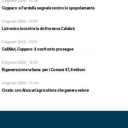
5 Agosto 2026 - 15:18
Cupparo: a Fardella segnale contro lo spopolamento
5 Agosto 2026 - 15:07
Latronico incontra la dottoressa Calabrò
5 Agosto 2026 - 15:01
CallMat, Cupparo: il confronto prosegue
5 Agosto 2026 - 12:39
Rigenerazione urbana: per i Comuni 47,4 milioni
5 Agosto 2026 - 11:14
Cicala: con Alsia un’agricoltura che genera valore