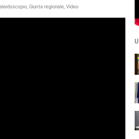
aleidoscopio
,
Giunta regionale
,
Video
U