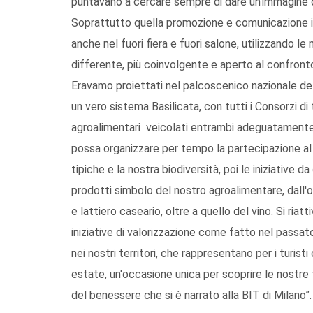
puntavano a cercare sempre di dare un'immagine div
Soprattutto quella promozione e comunicazione ist
anche nel fuori fiera e fuori salone, utilizzando 
differente, più coinvolgente e aperto al confronto
Eravamo proiettati nel palcoscenico nazionale del
un vero sistema Basilicata, con tutti i Consorzi di
agroalimentari veicolati entrambi adeguatamente su
possa organizzare per tempo la partecipazione al S
tipiche e la nostra biodiversità, poi le iniziative da 
prodotti simbolo del nostro agroalimentare, dall'
e lattiero caseario, oltre a quello del vino. Si ri
iniziative di valorizzazione come fatto nel passato,
nei nostri territori, che rappresentano per i turis
estate, un'occasione unica per scoprire le nostre t
del benessere che si è narrato alla BIT di Milano”.