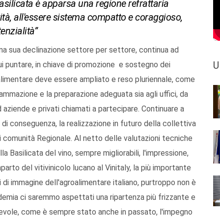
 Basilicata è apparsa una regione refrattaria
ività, all'essere sistema compatto e coraggioso,
enzialità”
una sua declinazione settore per settore, continua ad
U
 cui puntare, in chiave di promozione e sostegno dei
oalimentare deve essere ampliato e reso pluriennale, come
ammazione e la preparazione adeguata sia agli uffici, da
aziende e privati chiamati a partecipare. Continuare a
 di conseguenza, la realizzazione in futuro della collettiva
 comunità Regionale. Al netto delle valutazioni tecniche
a Basilicata del vino, sempre migliorabili, l'impressione,
arto del vitivinicolo lucano al Vinitaly, la più importante
i di immagine dell'agroalimentare italiano, purtroppo non è
emia ci saremmo aspettati una ripartenza più frizzante e
evole, come è sempre stato anche in passato, l'impegno