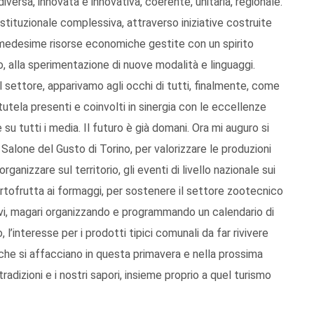
ersa, innovata e innovativa, coerente, unitaria, regionale.
ituzionale complessiva, attraverso iniziative costruite
le medesime risorse economiche gestite con un spirito
, alla sperimentazione di nuove modalità e linguaggi.
 settore, apparivamo agli occhi di tutti, finalmente, come
 tutela presenti e coinvolti in sinergia con le eccellenze
 tutti i media. Il futuro è già domani. Ora mi auguro si
alone del Gusto di Torino, per valorizzare le produzioni
organizzare sul territorio, gli eventi di livello nazionale sui
ortofrutta ai formaggi, per sostenere il settore zootecnico
attivi, magari organizzando e programmando un calendario di
 l’interesse per i prodotti tipici comunali da far rivivere
ti che si affacciano in questa primavera e nella prossima
radizioni e i nostri sapori, insieme proprio a quel turismo