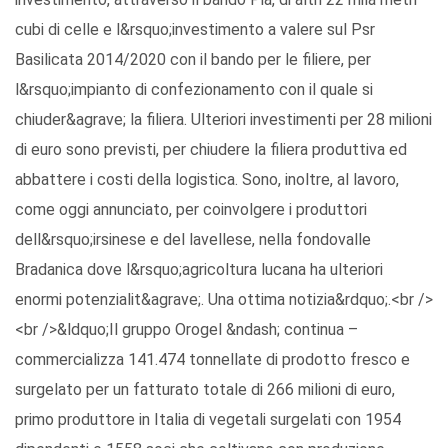
cubi di celle e l&rsquo;investimento a valere sul Psr
Basilicata 2014/2020 con il bando per le filiere, per
l&rsquo;impianto di confezionamento con il quale si
chiuder&agrave; la filiera. Ulteriori investimenti per 28 milioni
di euro sono previsti, per chiudere la filiera produttiva ed
abbattere i costi della logistica. Sono, inoltre, al lavoro,
come oggi annunciato, per coinvolgere i produttori
dell&rsquo;irsinese e del lavellese, nella fondovalle
Bradanica dove l&rsquo;agricoltura lucana ha ulteriori
enormi potenzialit&agrave;. Una ottima notizia&rdquo;.<br />
<br />&ldquo;Il gruppo Orogel &ndash; continua –
commercializza 141.474 tonnellate di prodotto fresco e
surgelato per un fatturato totale di 266 milioni di euro,
primo produttore in Italia di vegetali surgelati con 1954