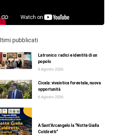
ltimi pubblicati
Latronico: radici e identità di un
popolo
6 Agosto 2026
Cicala: vivaistica forestale, nuova
opportunità
6 Agosto 2026
A Sant’Arcangelo la “Notte Gialla
Coldiretti”