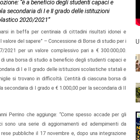
zione: “è a beneficio degli studenti capaci e
la secondaria di I e II grado delle istituzioni
colastico 2020/2021”
rsi in beffa per centinaia di cittadini risultati idonei e
U
“Il valore del sapere” – Concessione di Borse di studio per i
7/2021 per un valore complessivo pari a € 300.000,00.
di una borsa di studio a beneficio degli studenti capaci e
ndaria di I e II grado delle istituzioni scolastiche statali e
glie si trovano in difficoltà. L’entità di ciascuna borsa di
a secondaria di I grado e € 1.000,00 per la secondaria di II
ianni Perrino che aggiunge: “Come spesso accade per gli
o ci sono una serie di aggiornamenti ed adempimenti da
e rese pubbliche il 17 novembre e, dopo una integrazione