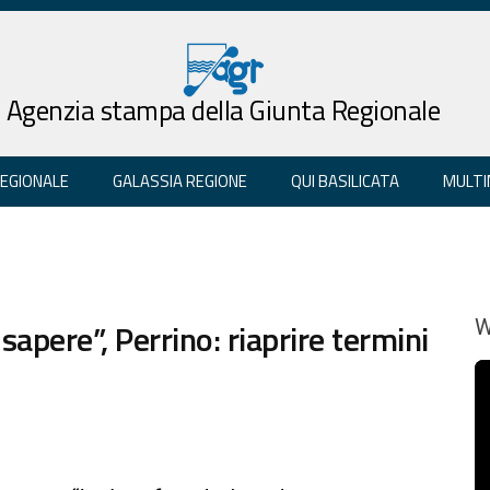
Agenzia stampa della Giunta Regionale
REGIONALE
GALASSIA REGIONE
QUI BASILICATA
MULTI
 sapere”, Perrino: riaprire termini
W