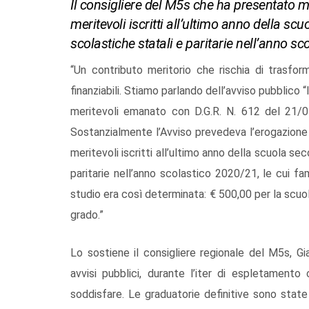
Il consigliere del M5s che ha presentato mo
meritevoli iscritti all’ultimo anno della scuo
scolastiche statali e paritarie nell’anno s
“Un contributo meritorio che rischia di trasforma
finanziabili. Stiamo parlando dell’avviso pubblico 
meritevoli emanato con D.G.R. N. 612 del 21/0
Sostanzialmente l’Avviso prevedeva l’erogazione 
meritevoli iscritti all’ultimo anno della scuola seco
paritarie nell’anno scolastico 2020/21, le cui fami
studio era così determinata: € 500,00 per la scuol
grado.”
Lo sostiene il consigliere regionale del M5s, G
avvisi pubblici, durante l’iter di espletament
soddisfare. Le graduatorie definitive sono stat