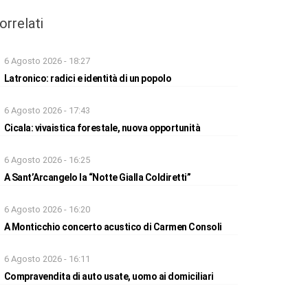
orrelati
6 Agosto 2026 - 18:27
Latronico: radici e identità di un popolo
6 Agosto 2026 - 17:43
Cicala: vivaistica forestale, nuova opportunità
6 Agosto 2026 - 16:25
A Sant’Arcangelo la “Notte Gialla Coldiretti”
6 Agosto 2026 - 16:20
A Monticchio concerto acustico di Carmen Consoli
6 Agosto 2026 - 16:11
Compravendita di auto usate, uomo ai domiciliari