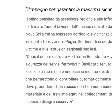
“L'impegno per garantire la massima sicurez
Il primo pensiero da assessore regionale alle Inf
ha firmato l’accettazione dell’incarico ricevuto dal
Nova Siri a cui ha espresso cordoglio e vicinanza p
incidente ferroviario in Puglia. Sentimenti di cord
vittime e alle istituzioni regionali pugliesi.
“Dopo il dolore e il lutto – afferma Benedetto – 
sicurezza dei servizi ferroviari in Basilicata tenut
a binario unico e che è necessario monitorare, di in
che permettono di controllare automaticamente i
deve procedere di pari passo con l’ammodernament
materiale e dei treni impiegati nei collegamenti d
superare disagi e disservizi”.