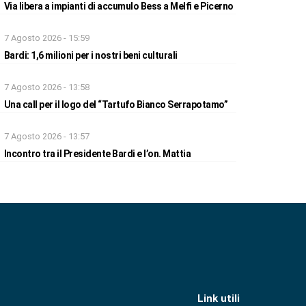
Via libera a impianti di accumulo Bess a Melfi e Picerno
7 Agosto 2026 - 15:59
Bardi: 1,6 milioni per i nostri beni culturali
7 Agosto 2026 - 13:58
Una call per il logo del “Tartufo Bianco Serrapotamo”
7 Agosto 2026 - 13:57
Incontro tra il Presidente Bardi e l’on. Mattia
Link utili