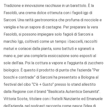
Tradizione e innovazione racchiuse in un barattolo. È la
Fasoldò, una crema dolce ottenuta con i fagioli igp di
Sarconi. Una rarità gastronomica che profuma di nocciole e
vaniglia e ha un sapore di castagne. Per preparare la vera
Fasoldò, si possono impiegare solo fagioli di Sarconi a
marchio Igp, coltivati come un tempo: i baccelli, raccolti
maturi e coriacei dalla pianta, sono battuti e sgranati a
mano e, per una completa essiccazione sono esposti al
sole dell’aia. Poi la cottura a vapore e l'aggiunta di zucchero
biologico. È questo il prodotto di punta che l’azienda “Per
boschi e contrade” di Sarconi ha presentato a Bologna al
festival del cibo “C’è + Gusto” presso lo stand allestito
dalla Regione con il brand “Basilicata Autentica Genuinità”.
Vittoria Scote, titolare con i fratelli Nunziante ed Emanuele
dell’azienda, nel podcast racconta come nasce l’idea di