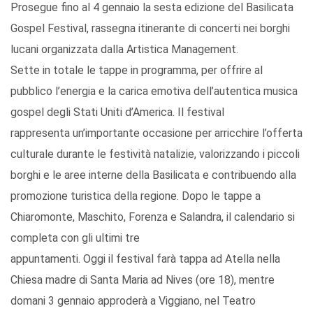
Prosegue fino al 4 gennaio
la sesta edizione del Basilicata
Go
spel Festival, rassegna itinerante
di concerti nei borghi
lucani orga
nizzata dalla Artistica Management.
Sette in totale le tappe in programma,
per offrire al
pubblico l’energia e
la carica emotiva dell’autentica
musica
gospel degli Stati Uniti
d’America. I
l festival
rappresenta un’importante occasione
per arricchire l’offerta
culturale du
rante le festività natalizie, valorizzando
i piccoli
borghi e le aree interne
della Basilicata e contribuendo alla
promozione turistica della regione.
Dopo le tappe a
Chiaromonte, Ma
schito, Forenza e Salandra, il calen
dario si
completa con gli ultimi tre
appuntamenti.
Oggi il festival farà tappa ad Atella nella
Chiesa madre di Santa Maria ad Nives (ore 18), mentre
domani 3 gennaio approderà a Viggiano, nel Teatro