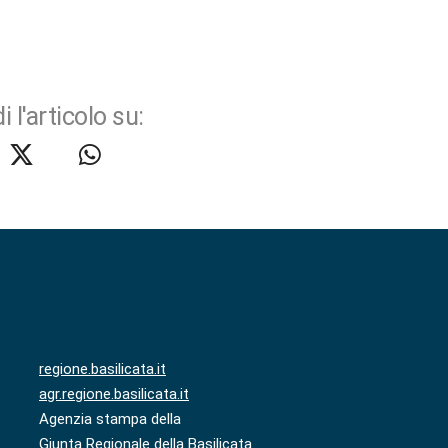
i l'articolo su:
regione.basilicata.it
agr.regione.basilicata.it
Agenzia stampa della
Giunta Regionale della Basilicata