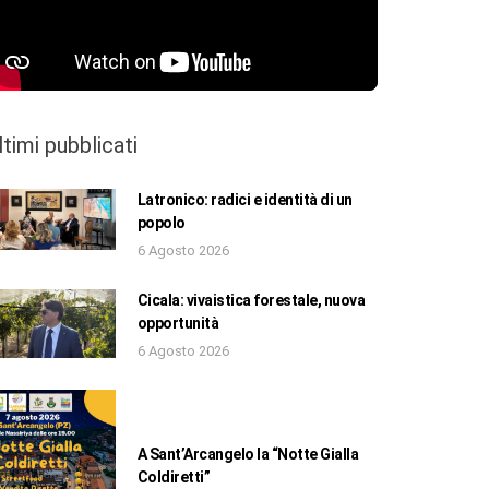
ltimi pubblicati
Latronico: radici e identità di un
popolo
6 Agosto 2026
Cicala: vivaistica forestale, nuova
opportunità
6 Agosto 2026
A Sant’Arcangelo la “Notte Gialla
Coldiretti”