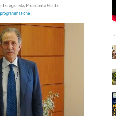
unta regionale
,
Presidente Giunta
e programmazione
U