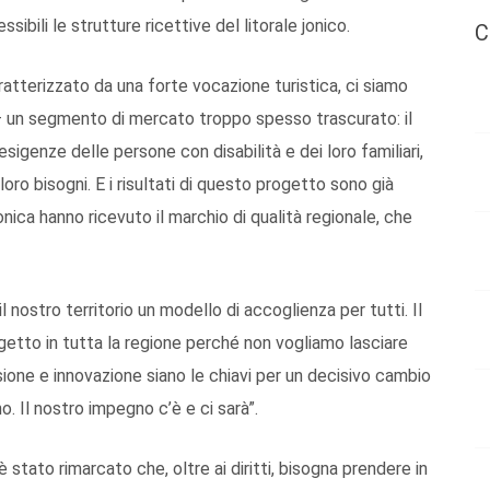
sibili le strutture ricettive del litorale jonico.
C
tterizzato da una forte vocazione turistica, ci siamo
i – un segmento di mercato troppo spesso trascurato: il
sigenze delle persone con disabilità e dei loro familiari,
loro bisogni. E i risultati di questo progetto sono già
onica hanno ricevuto il marchio di qualità regionale, che
nostro territorio un modello di accoglienza per tutti. Il
etto in tutta la regione perché non vogliamo lasciare
ione e innovazione siano le chiavi per un decisivo cambio
. Il nostro impegno c’è e ci sarà”.
è stato rimarcato che, oltre ai diritti, bisogna prendere in