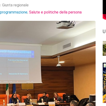
e:
Giunta regionale
e programmazione
Salute e politiche della persona
,
U