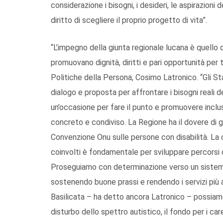
considerazione i bisogni, i desideri, le aspirazioni 
diritto di scegliere il proprio progetto di vita”.
“L’impegno della giunta regionale lucana è quello d
promuovano dignità, diritti e pari opportunità per t
Politiche della Persona, Cosimo Latronico. “Gli St
dialogo e proposta per affrontare i bisogni reali 
un’occasione per fare il punto e promuovere inclu
concreto e condiviso. La Regione ha il dovere di gara
Convenzione Onu sulle persone con disabilità. La co
coinvolti è fondamentale per sviluppare percorsi d
Proseguiamo con determinazione verso un sistema s
sostenendo buone prassi e rendendo i servizi più ac
Basilicata – ha detto ancora Latronico – possiam
disturbo dello spettro autistico, il fondo per i care