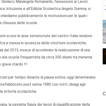
e Sindaco Mariangela Romaniello, l’assessore ai Lavori
ica Istruzione e all’Edilizia Scolastica Angelo Summa, si
 chiediamo pubblicamente le motivazioni per le quali i
la chiusura delle scuole.
orni scorsi le aree terremotate del centro Italia rendono
fica e messa in sicurezza delle strutture scolastiche;
ià dal 2015, invece di accelerare la realizzazione di una
i una scuola frequentata da circa 300 alunni tra materna
 grave ritardo !!!
zzati per tempo durante la pausa estiva, oggi determinano
o prefabbricato post sisma 1980 con tutti i disagi agli
le attività scolastiche.
C
rbana, la pessima figura dei lavori di riqualificazione della