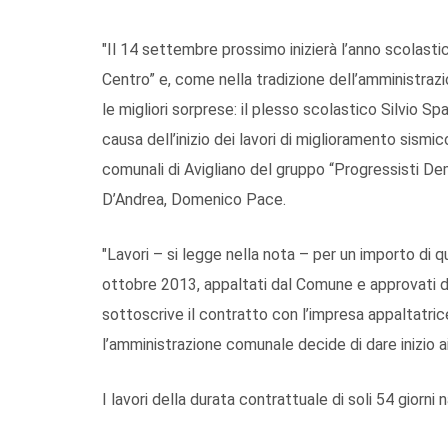
"Il 14 settembre prossimo inizierà l’anno scolastic
Centro” e, come nella tradizione dell’amministra
le migliori sorprese: il plesso scolastico Silvio Sp
causa dell’inizio dei lavori di miglioramento sismi
comunali di Avigliano del gruppo “Progressisti D
D’Andrea, Domenico Pace.
"Lavori – si legge nella nota – per un importo di q
ottobre 2013, appaltati dal Comune e approvati da
sottoscrive il contratto con l’impresa appaltatric
l’amministrazione comunale decide di dare inizio ai 
I lavori della durata contrattuale di soli 54 giorni n