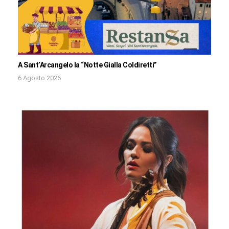
A Sant’Arcangelo la “Notte Gialla Coldiretti”
6 Agosto 2026