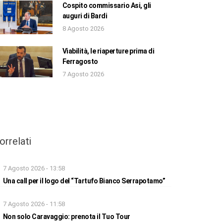
Cospito commissario Asi, gli
auguri di Bardi
8 Agosto 2026
Viabilità, le riaperture prima di
Ferragosto
7 Agosto 2026
orrelati
7 Agosto 2026 - 13:58
Una call per il logo del “Tartufo Bianco Serrapotamo”
7 Agosto 2026 - 11:58
Non solo Caravaggio: prenota il Tuo Tour