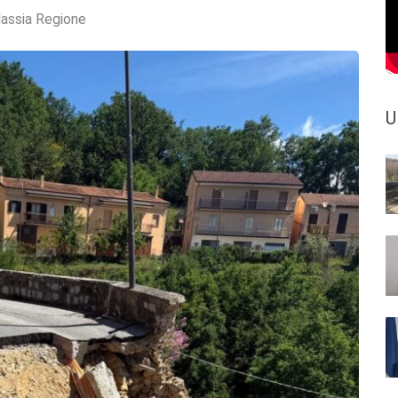
lassia Regione
U