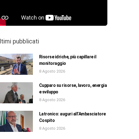
ltimi pubblicati
Risorse idriche, più capillare il
monitoraggio
8 Agosto 2026
Cupparo su risorse, lavoro, energia
e sviluppo
8 Agosto 2026
Latronico: auguri all’Ambasciatore
Cospito
8 Agosto 2026