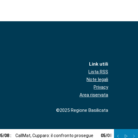
Link utili
Lista RSS
Note legali
Privacy
Area riservata
©2025 Regione Basilicata
05
/
08
:
CallMat, Cupparo: il confronto prosegue
05
/
08
:
In libreria