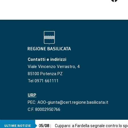
Contatti e indirizzi
Viale Vincenzo Verrastro, 4
85100 Potenza PZ
Tel 0971 661111
URP
PEC: AOO-giunta@cert.regione.basilicata.it
C.F. 80002950766
ULTIME NOTIZIE
05
/
08
:
Cupparo: a Fardella segnale contro lo 