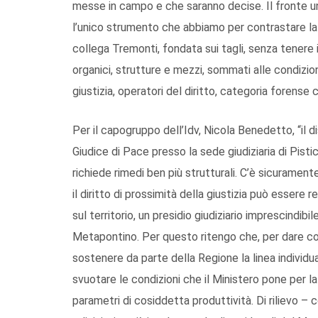
messe in campo e che saranno decise. Il fronte unita
l’unico strumento che abbiamo per contrastare la
collega Tremonti, fondata sui tagli, senza tenere 
organici, strutture e mezzi, sommati alle condizioni
giustizia, operatori del diritto, categoria forense c
Per il capogruppo dell’Idv, Nicola Benedetto, “il d
Giudice di Pace presso la sede giudiziaria di Pis
richiede rimedi ben più strutturali. C’è sicuramen
il diritto di prossimità della giustizia può esser
sul territorio, un presidio giudiziario imprescindibi
Metapontino. Per questo ritengo che, per dare con
sostenere da parte della Regione la linea individua
svuotare le condizioni che il Ministero pone per la
parametri di cosiddetta produttività. Di rilievo –