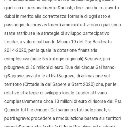
giudiziari e, personalmente &ndash; dice- non ho mai avuto
dubbi in merito alla correttezza formale di ogni atto e
passaggio dei provvedimenti amministrativi con i quali sono
state attribuite le strategie di sviluppo partecipativo
Leader, a valere sul bando Misura 19 del Psr Basilicata
2014-2020, per la quale la dotazione finanziaria
complessiva (sulle 5 strategie regionali) &egrave; pari
pi&ugrave; di 36 milioni di euro. Due dei cinque Gal hanno
gi&agrave; avviato le attivit&agrave; di animazione sul
territorio (Cittadella del Sapere e Start 2020) che, per le
relative strategie di sviluppo locale Leader attivano
complessivamente circa 13 milioni di euro di risorse del Psr.
Quando tutti e cinque i Gal saranno stati selezionati, si
potr&agrave; procedere a rimodulazione basata sui territori
coperti&rdquo;.<br /><br />&ldquo;Per chiari ed evidenti