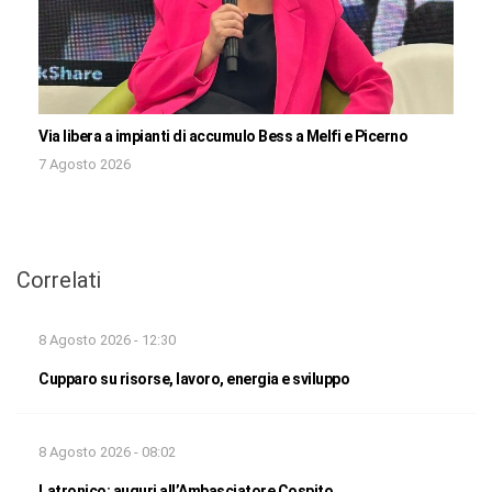
Via libera a impianti di accumulo Bess a Melfi e Picerno
7 Agosto 2026
Correlati
8 Agosto 2026 - 12:30
Cupparo su risorse, lavoro, energia e sviluppo
8 Agosto 2026 - 08:02
Latronico: auguri all’Ambasciatore Cospito