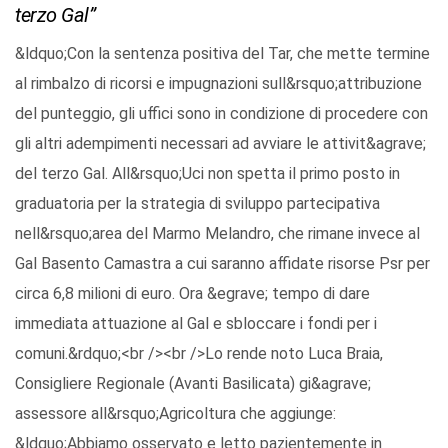
terzo Gal”
&ldquo;Con la sentenza positiva del Tar, che mette termine
al rimbalzo di ricorsi e impugnazioni sull&rsquo;attribuzione
del punteggio, gli uffici sono in condizione di procedere con
gli altri adempimenti necessari ad avviare le attivit&agrave;
del terzo Gal. All&rsquo;Uci non spetta il primo posto in
graduatoria per la strategia di sviluppo partecipativa
nell&rsquo;area del Marmo Melandro, che rimane invece al
Gal Basento Camastra a cui saranno affidate risorse Psr per
circa 6,8 milioni di euro. Ora &egrave; tempo di dare
immediata attuazione al Gal e sbloccare i fondi per i
comuni.&rdquo;<br /><br />Lo rende noto Luca Braia,
Consigliere Regionale (Avanti Basilicata) gi&agrave;
assessore all&rsquo;Agricoltura che aggiunge:
&ldquo;Abbiamo osservato e letto pazientemente in