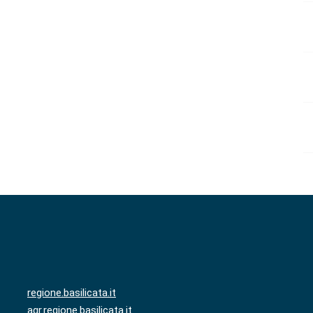
regione.basilicata.it
agr.regione.basilicata.it