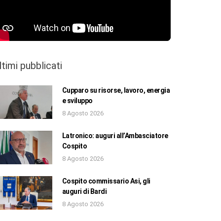
ltimi pubblicati
Cupparo su risorse, lavoro, energia
e sviluppo
8 Agosto 2026
Latronico: auguri all’Ambasciatore
Cospito
8 Agosto 2026
Cospito commissario Asi, gli
auguri di Bardi
8 Agosto 2026