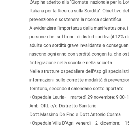
L'Asp ha aderito alla “Giornata nazionale per la Lot
Italiana per la Ricerca sulla Sordità”. Obiettivo de
prevenzione e sostenere la ricerca scientifica.
A evidenziare l’importanza della manifestazione, i 
persone che soffrono di disturbi uditivi (il 12% de
adulte con sordità grave invalidante e conseguente
nascono ogni anno con sordità congenita, che osta
l’integrazione nella scuola e nella società.
Nelle strutture ospedaliere dell'Asp gli specialist
informazioni sulle corrette modalità di prevenzione
territorio, seocndo il calendario sotto riportato.
• Ospedale Lauria- martedì 29 novembre: 9.00-1
Amb. ORL c/o Distretto Sanitario
Dott.Massimo De Fino e Dott.Antonio Cosm
• Ospedale Villa D’Agri venerdì 2 dicembre: 1