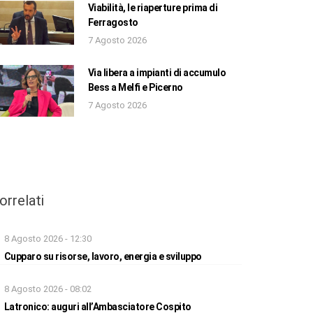
Viabilità, le riaperture prima di
Ferragosto
7 Agosto 2026
Via libera a impianti di accumulo
Bess a Melfi e Picerno
7 Agosto 2026
orrelati
8 Agosto 2026 - 12:30
Cupparo su risorse, lavoro, energia e sviluppo
8 Agosto 2026 - 08:02
Latronico: auguri all’Ambasciatore Cospito