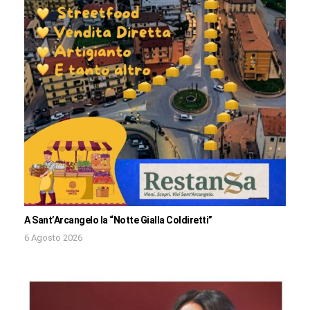
A Sant’Arcangelo la “Notte Gialla Coldiretti”
6 Agosto 2026