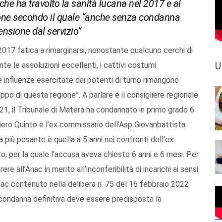
che ha travolto la sanità lucana nel 2017 e al
zione secondo il quale “anche senza condanna
ensione dal servizio”
2017 fatica a rimarginarsi, nonostante qualcuno cerchi di
U
nte le assoluzioni eccellenti, i cattivi costumi
e influenze esercitate dai potenti di turno rimangono
po di questa regione”. A parlare è il consigliere regionale
1, il Tribunale di Matera ha condannato in primo grado 6
iero Quinto e l’ex commissario dell’Asp Giovanbattista
a più pesante è quella a 5 anni nei confronti dell'ex
, per la quale l’accusa aveva chiesto 6 anni e 6 mesi. Per
e all’Anac in merito all’inconferibilità di incarichi ai sensi
 Anac contenuto nella delibera n. 75 del 16 febbraio 2022
 condanna definitiva deve essere predisposta la