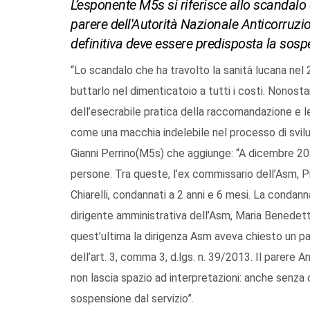
L’esponente M5s si riferisce allo scandalo 
parere dell'Autorità Nazionale Anticorru
definitiva deve essere predisposta la sosp
“Lo scandalo che ha travolto la sanità lucana nel 
buttarlo nel dimenticatoio a tutti i costi. Nonosta
dell’esecrabile pratica della raccomandazione e l
come una macchia indelebile nel processo di svilup
Gianni Perrino(M5s) che aggiunge: “A dicembre 202
persone. Tra queste, l’ex commissario dell’Asm, P
Chiarelli, condannati a 2 anni e 6 mesi. La condann
dirigente amministrativa dell’Asm, Maria Benedetto
quest’ultima la dirigenza Asm aveva chiesto un parer
dell’art. 3, comma 3, d.lgs. n. 39/2013. Il parere
non lascia spazio ad interpretazioni: anche senza
sospensione dal servizio”.