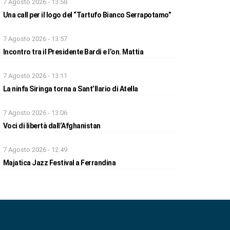
7 Agosto 2026 - 13:58
Una call per il logo del “Tartufo Bianco Serrapotamo”
7 Agosto 2026 - 13:57
Incontro tra il Presidente Bardi e l’on. Mattia
7 Agosto 2026 - 13:11
La ninfa Siringa torna a Sant’Ilario di Atella
7 Agosto 2026 - 13:06
Voci di libertà dall’Afghanistan
7 Agosto 2026 - 12:49
Majatica Jazz Festival a Ferrandina