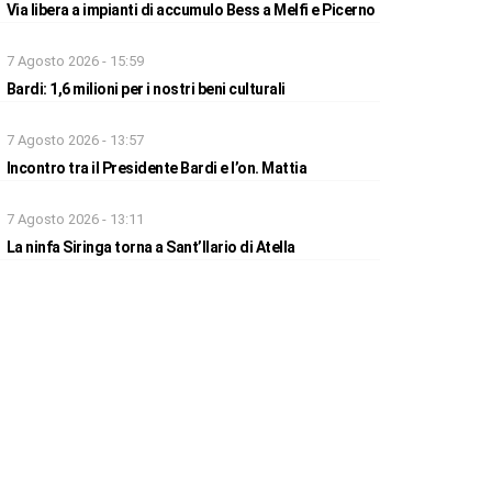
Via libera a impianti di accumulo Bess a Melfi e Picerno
7 Agosto 2026 - 15:59
Bardi: 1,6 milioni per i nostri beni culturali
7 Agosto 2026 - 13:57
Incontro tra il Presidente Bardi e l’on. Mattia
7 Agosto 2026 - 13:11
La ninfa Siringa torna a Sant’Ilario di Atella