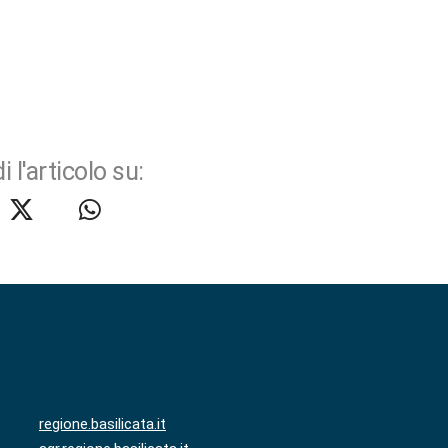
i l'articolo su:
regione.basilicata.it