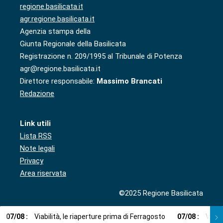
regione.basilicata.it
agr.regione.basilicata.it
Agenzia stampa della
Giunta Regionale della Basilicata
Registrazione n. 209/1995 al Tribunale di Potenza
agr@regione.basilicata.it
Direttore responsabile:
Massimo Brancati
Redazione
Link utili
Lista RSS
Note legali
Privacy
Area riservata
©2025 Regione Basilicata
07
/
08
:
Viabilità, le riaperture prima di Ferragosto
07
/
08
:
Via l