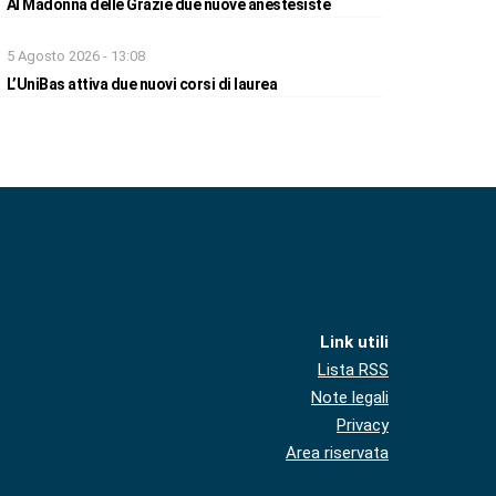
Al Madonna delle Grazie due nuove anestesiste
5 Agosto 2026 - 13:08
L’UniBas attiva due nuovi corsi di laurea
Link utili
Lista RSS
Note legali
Privacy
Area riservata