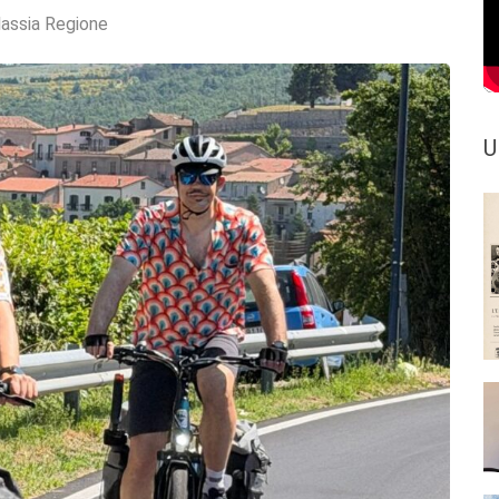
lassia Regione
U