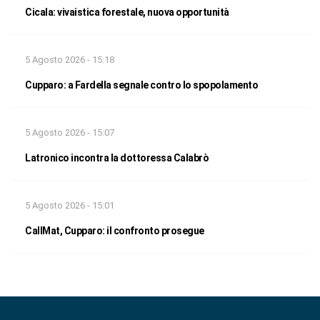
Cicala: vivaistica forestale, nuova opportunità
5 Agosto 2026 - 15:18
Cupparo: a Fardella segnale contro lo spopolamento
5 Agosto 2026 - 15:07
Latronico incontra la dottoressa Calabrò
5 Agosto 2026 - 15:01
CallMat, Cupparo: il confronto prosegue