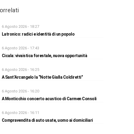
orrelati
6 Agosto 2026 - 18:27
Latronico: radici e identità di un popolo
6 Agosto 2026 - 17:43
Cicala: vivaistica forestale, nuova opportunità
6 Agosto 2026 - 16:25
A Sant’Arcangelo la “Notte Gialla Coldiretti”
6 Agosto 2026 - 16:20
A Monticchio concerto acustico di Carmen Consoli
6 Agosto 2026 - 16:11
Compravendita di auto usate, uomo ai domiciliari