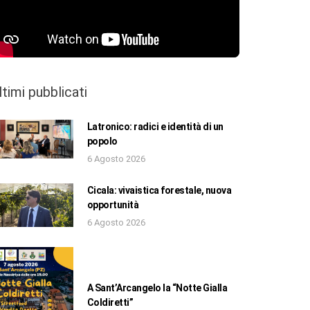
ltimi pubblicati
Latronico: radici e identità di un
popolo
6 Agosto 2026
Cicala: vivaistica forestale, nuova
opportunità
6 Agosto 2026
A Sant’Arcangelo la “Notte Gialla
Coldiretti”