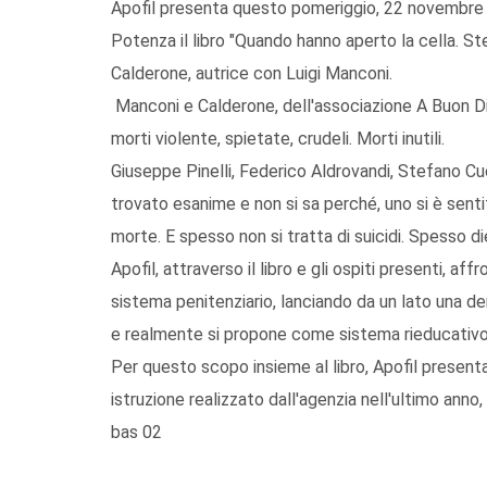
Apofil presenta questo pomeriggio, 22 novembre 20
Potenza il libro "Quando hanno aperto la cella. Ste
Calderone, autrice con Luigi Manconi.
Manconi e Calderone, dell'associazione A Buon Diri
morti violente, spietate, crudeli. Morti inutili.
Giuseppe Pinelli, Federico Aldrovandi, Stefano Cucch
trovato esanime e non si sa perché, uno si è senti
morte. E spesso non si tratta di suicidi. Spesso diet
Apofil, attraverso il libro e gli ospiti presenti, af
sistema penitenziario, lanciando da un lato una de
e realmente si propone come sistema rieducativ
Per questo scopo insieme al libro, Apofil presenta, 
istruzione realizzato dall'agenzia nell'ultimo anno
bas 02