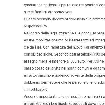
graduatorie nazionali. Eppure, queste pensioni cos
nuclei familiari di sopravvivere.
Questo scenario, incontestabile nella sua dramma
responsabilità.
Nel corso della legislatura che si è conclusa r
ed una mobilitazione molto interessanti ed impegn
c’è da fare. Con l’apertura del nuovo Parlamento l
con più decisione. Secondo dati attendibili l’80 p
assegno mensile inferiore ai 500 euro. Per ANP e CI
basso costo della vita nei nostri comuni e da for
all’autoconsumo e godendo sovente della proprietà
dobbiamo permettere che le persone che lo subis
immodificabile.
Ancora è importante che nei nostri comuni rurali e n
anziani abbiano i loro luoghi autogestiti dove incon