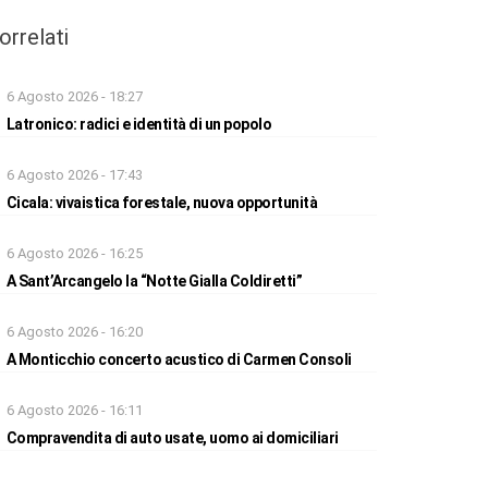
orrelati
6 Agosto 2026 - 18:27
Latronico: radici e identità di un popolo
6 Agosto 2026 - 17:43
Cicala: vivaistica forestale, nuova opportunità
6 Agosto 2026 - 16:25
A Sant’Arcangelo la “Notte Gialla Coldiretti”
6 Agosto 2026 - 16:20
A Monticchio concerto acustico di Carmen Consoli
6 Agosto 2026 - 16:11
Compravendita di auto usate, uomo ai domiciliari