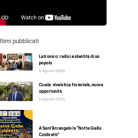
ltimi pubblicati
Latronico: radici e identità di un
popolo
6 Agosto 2026
Cicala: vivaistica forestale, nuova
opportunità
6 Agosto 2026
A Sant’Arcangelo la “Notte Gialla
Coldiretti”