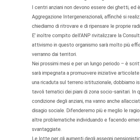
I centri anziani non devono essere dei ghetti, ed 
Aggregazione Intergenerazionali, affinché si realiz
chiediamo di ritrovare e di ripensare le proprie radi
E’ inoltre compito dell’ANP rivitalizzare la Consul
attivismo in questo organismo sarà molto più effi
verranno dai territori.
Nei prossimi mesi e per un lungo periodo – è scritt
sarà impegnata a promuovere iniziative articolate
una ricaduta sul terreno istituzionale, dobbiamo is
tavoli tematici dei piani di zona socio-sanitari. In 
condizione degli anziani, ma vanno anche allacciate
disagio sociale. Difenderemo più e meglio le ragi
altre problematiche individuando e facendo emer
svantaggiate.
Le lotte per gli aumenti degli assegni pensionisti