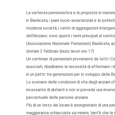
La vertenza pensionistica e le proposte in materia p
in Basilicata; i piani socio-assistenziali e le politi
moderna società; i centri di aggregazioni intergen
dell’Anziano: sono questi i temi principali al cen
(Associazione Nazionale Pensionati) Basilicata, ad
domani 3 febbraio (inizio lavori ore 17).
Un centinaio di pensionati provenienti da tutti i C
associati, ribadiranno la necessità di affermare i dir
in un patto tra generazioni per lo sviluppo della Ba
Lo scenario delle condizioni di vita degli anziani 
incessante di abitanti e non si prevede una invers
percentuale delle persone anziane.
Più di un terzo dei lucani è assegnatario di una p
maggioranza schiacciate sui minimi, tant’è che le n