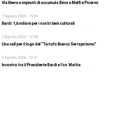
Via libera a impianti di accumulo Bess a Melfi e Picerno
7 Agosto 2026 - 15:59
Bardi: 1,6 milioni per i nostri beni culturali
7 Agosto 2026 - 13:58
Una call per il logo del “Tartufo Bianco Serrapotamo”
7 Agosto 2026 - 13:57
Incontro tra il Presidente Bardi e l’on. Mattia