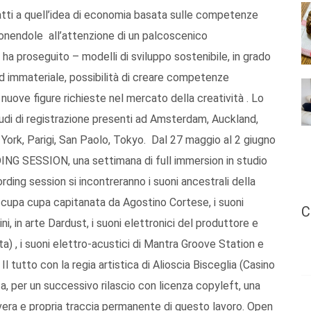
fatti a quell’idea di economia basata sulle competenze
oponendole all’attenzione di un palcoscenico
ha proseguito – modelli di sviluppo sostenibile, in grado
ed immateriale, possibilità di creare competenze
 nuove figure richieste nel mercato della creatività . Lo
di di registrazione presenti ad Amsterdam, Auckland,
 York, Parigi, San Paolo, Tokyo. Dal 27 maggio al 2 giugno
NG SESSION, una settimana di full immersion in studio
rding session si incontreranno i suoni ancestrali della
 cupa cupa capitanata da Agostino Cortese, i suoni
C
i, in arte Dardust, i suoni elettronici del produttore e
) , i suoni elettro-acustici di Mantra Groove Station e
Il tutto con la regia artistica di Alioscia Bisceglia (Casino
ta, per un successivo rilascio con licenza copyleft, una
vera e propria traccia permanente di questo lavoro. Open