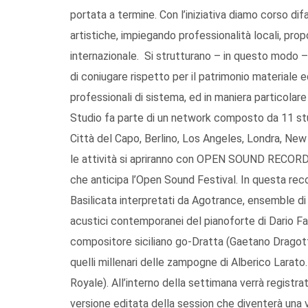
portata a termine. Con l’iniziativa diamo corso di
artistiche, impiegando professionalità locali, pr
internazionale. Si strutturano – in questo modo – 
di coniugare rispetto per il patrimonio materiale 
professionali di sistema, ed in maniera particolare
Studio fa parte di un network composto da 11 stu
Città del Capo, Berlino, Los Angeles, Londra, New
le attività si apriranno con OPEN SOUND RECORDI
che anticipa l’Open Sound Festival. In questa reco
Basilicata interpretati da Agotrance, ensemble di
acustici contemporanei del pianoforte di Dario Fain
compositore siciliano go-Dratta (Gaetano Dragotta
quelli millenari delle zampogne di Alberico Larato. 
Royale). All’interno della settimana verrà registra
versione editata della session che diventerà una 