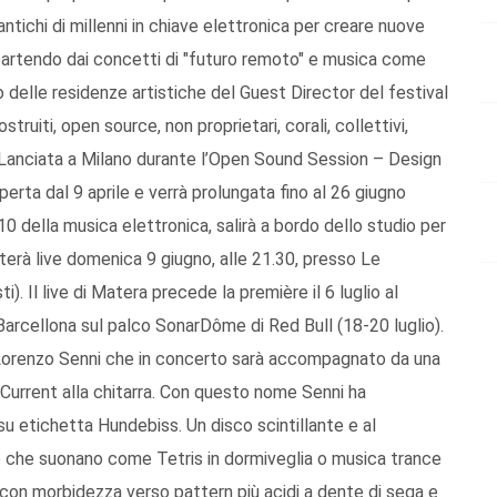
antichi di millenni in chiave elettronica per creare nuove
, partendo dai concetti di "futuro remoto" e musica come
o delle residenze artistiche del Guest Director del festival
ruiti, open source, non proprietari, corali, collettivi,
o. Lanciata a Milano durante l’Open Sound Session – Design
perta dal 9 aprile e verrà prolungata fino al 26 giugno
10 della musica elettronica, salirà a bordo dello studio per
rà live domenica 9 giugno, alle 21.30, presso Le
. Il live di Matera precede la première il 6 luglio al
Barcellona sul palco SonarDôme di Red Bull (18-20 luglio).
i Lorenzo Senni che in concerto sarà accompagnato da una
 Current alla chitarra. Con questo nome Senni ha
su etichetta Hundebiss. Un disco scintillante e al
e che suonano come Tetris in dormiveglia o musica trance
con morbidezza verso pattern più acidi a dente di sega e