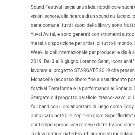
Sound Festival lancia una sfida: ricodificare suoni 
visioni sonore, alla ricerca di un sound nu-lucano
bene comune: tutti i suoni della library sono frutt
Yuval Avital, e sono generati con strumenti autocost
messi a disposizione per artisti di tutto il mond
Week, la call internazionale per producer e djs è a
2019. Dal 3 al 9 giugno Lorenzo Senni, icona anni '
lavorare al progetto STARGATE 2019 che presente
Monacelle (accesso libero fino a esaurimento posti)
festival Terraforma e la performance al Sonar di 
Stargate è il progetto parallelo, trance-wave, d
full band con il collaboratore di lungo corso Eddy
pubblicato nel 2012 l’ep "Hexplore Superfluidity" 
contempo sporco, una release di tre tracce ibrid
in slow motion: gated-synth arpeggiati modulano 