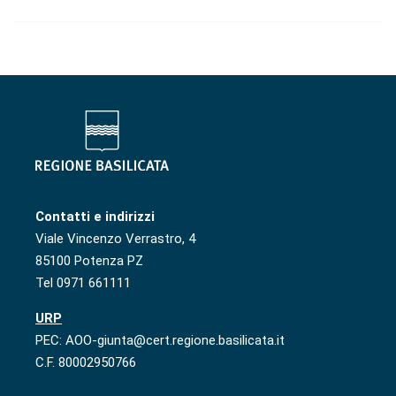
Contatti e indirizzi
Viale Vincenzo Verrastro, 4
85100 Potenza PZ
Tel 0971 661111
URP
PEC: AOO-giunta@cert.regione.basilicata.it
C.F. 80002950766