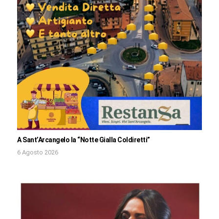
A Sant’Arcangelo la “Notte Gialla Coldiretti”
6 Agosto 2026