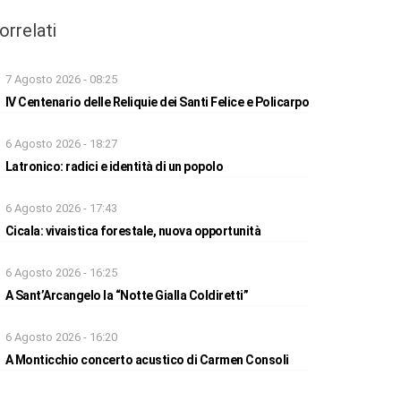
orrelati
7 Agosto 2026 - 08:25
IV Centenario delle Reliquie dei Santi Felice e Policarpo
6 Agosto 2026 - 18:27
Latronico: radici e identità di un popolo
6 Agosto 2026 - 17:43
Cicala: vivaistica forestale, nuova opportunità
6 Agosto 2026 - 16:25
A Sant’Arcangelo la “Notte Gialla Coldiretti”
6 Agosto 2026 - 16:20
A Monticchio concerto acustico di Carmen Consoli