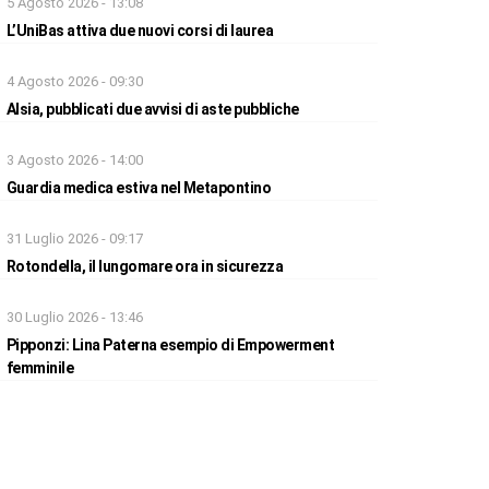
5 Agosto 2026 - 13:08
L’UniBas attiva due nuovi corsi di laurea
4 Agosto 2026 - 09:30
Alsia, pubblicati due avvisi di aste pubbliche
3 Agosto 2026 - 14:00
Guardia medica estiva nel Metapontino
31 Luglio 2026 - 09:17
Rotondella, il lungomare ora in sicurezza
30 Luglio 2026 - 13:46
Pipponzi: Lina Paterna esempio di Empowerment
femminile