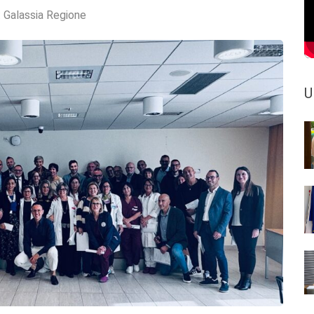
:
Galassia Regione
U