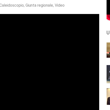
Caleidoscopio
,
Giunta regionale
,
Video
U