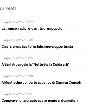
orrelati
6 Agosto 2026 - 18:27
Latronico: radici e identità di un popolo
6 Agosto 2026 - 17:43
Cicala: vivaistica forestale, nuova opportunità
6 Agosto 2026 - 16:25
A Sant’Arcangelo la “Notte Gialla Coldiretti”
6 Agosto 2026 - 16:20
A Monticchio concerto acustico di Carmen Consoli
6 Agosto 2026 - 16:11
Compravendita di auto usate, uomo ai domiciliari