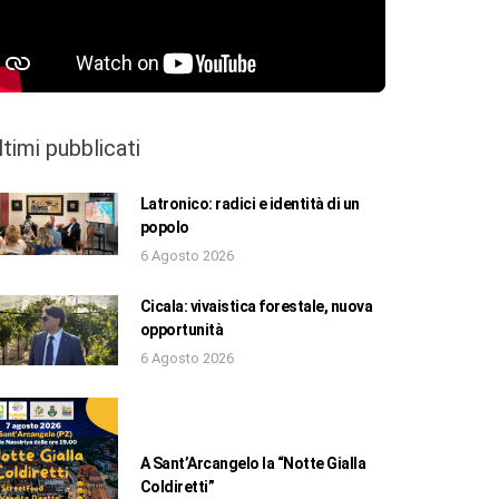
ltimi pubblicati
Latronico: radici e identità di un
popolo
6 Agosto 2026
Cicala: vivaistica forestale, nuova
opportunità
6 Agosto 2026
A Sant’Arcangelo la “Notte Gialla
Coldiretti”