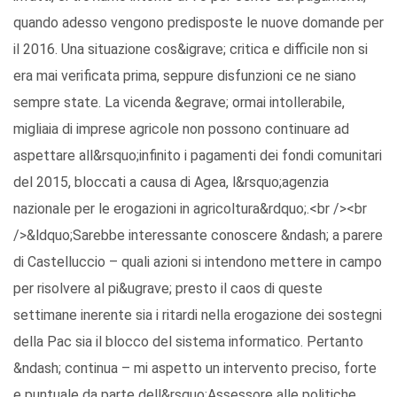
quando adesso vengono predisposte le nuove domande per
il 2016. Una situazione cos&igrave; critica e difficile non si
era mai verificata prima, seppure disfunzioni ce ne siano
sempre state. La vicenda &egrave; ormai intollerabile,
migliaia di imprese agricole non possono continuare ad
aspettare all&rsquo;infinito i pagamenti dei fondi comunitari
del 2015, bloccati a causa di Agea, l&rsquo;agenzia
nazionale per le erogazioni in agricoltura&rdquo;.<br /><br
/>&ldquo;Sarebbe interessante conoscere &ndash; a parere
di Castelluccio – quali azioni si intendono mettere in campo
per risolvere al pi&ugrave; presto il caos di queste
settimane inerente sia i ritardi nella erogazione dei sostegni
della Pac sia il blocco del sistema informatico. Pertanto
&ndash; continua – mi aspetto un intervento preciso, forte
e puntuale da parte dell&rsquo;Assessore alle politiche