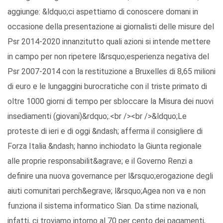
aggiunge: &ldquo;ci aspettiamo di conoscere domani in
occasione della presentazione ai giornalisti delle misure del
Psr 2014-2020 innanzitutto quali azioni si intende mettere
in campo per non ripetere l&rsquo;esperienza negativa del
Psr 2007-2014 con la restituzione a Bruxelles di 8,65 milioni
di euro e le lungaggini burocratiche con il triste primato di
oltre 1000 giorni di tempo per sbloccare la Misura dei nuovi
insediamenti (giovani)&rdquo;.<br /><br />&ldquo;Le
proteste di ieri e di oggi &ndash; afferma il consigliere di
Forza Italia &ndash; hanno inchiodato la Giunta regionale
alle proprie responsabilit&agrave; e il Governo Renzi a
definire una nuova governance per l&rsquo;erogazione degli
aiuti comunitari perch&egrave; l&rsquo;Agea non va e non
funziona il sistema informatico Sian. Da stime nazionali,
infatti, ci troviamo intorno al 70 per cento dei pagamenti,