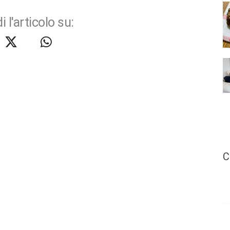
i l'articolo su:
C