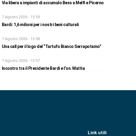
Via libera a impianti di accumulo Bess a Melfi e Picerno
7 Agosto 2026 - 15:59
Bardi: 1,6 milioni per i nostri beni culturali
7 Agosto 2026 - 13:58
Una call per il logo del “Tartufo Bianco Serrapotamo”
7 Agosto 2026 - 13:57
Incontro tra il Presidente Bardi e l’on. Mattia
Link utili