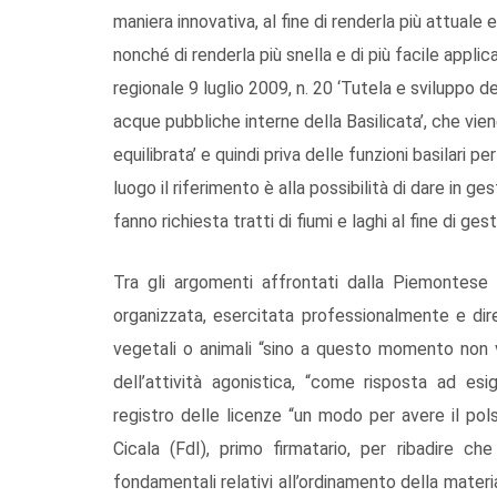
maniera innovativa, al fine di renderla più attual
nonché di renderla più snella e di più facile applic
regionale 9 luglio 2009, n. 20 ‘Tutela e sviluppo 
acque pubbliche interne della Basilicata’, che vie
equilibrata’ e quindi priva delle funzioni basilari pe
luogo il riferimento è alla possibilità di dare in g
fanno richiesta tratti di fiumi e laghi al fine di gest
Tra gli argomenti affrontati dalla Piemontese q
organizzata, esercitata professionalmente e dire
vegetali o animali “sino a questo momento non vi
dell’attività agonistica, “come risposta ad es
registro delle licenze “un modo per avere il pols
Cicala (FdI), primo firmatario, per ribadire ch
fondamentali relativi all’ordinamento della materia