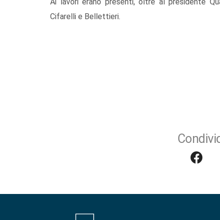
Ai lavori erano presenti, oltre al presidente Quart
Cifarelli e Bellettieri.
Condivid