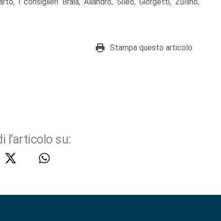
o, i consiglieri Braia, Aliandro, Sileo, Giorgetti, Zullino,
Stampa questo articolo
i l'articolo su: