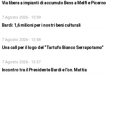
Via libera a impianti di accumulo Bess a Melfi e Picerno
7 Agosto 2026 - 15:59
Bardi: 1,6 milioni per i nostri beni culturali
7 Agosto 2026 - 13:58
Una call per il logo del “Tartufo Bianco Serrapotamo”
7 Agosto 2026 - 13:57
Incontro tra il Presidente Bardi e l’on. Mattia