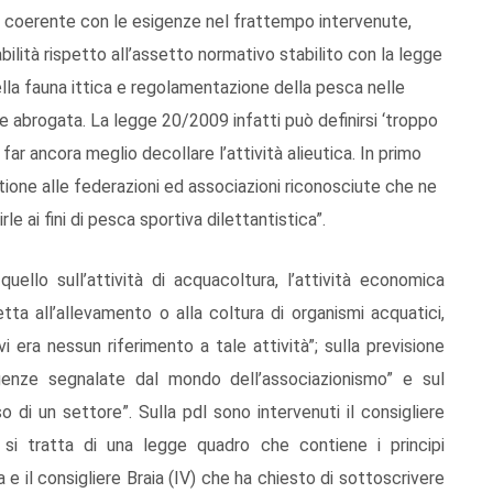
e e coerente con le esigenze nel frattempo intervenute,
abilità rispetto all’assetto normativo stabilito con la legge
della fauna ittica e regolamentazione della pesca nelle
ne abrogata. La legge 20/2009 infatti può definirsi ‘troppo
r far ancora meglio decollare l’attività alieutica. In primo
estione alle federazioni ed associazioni riconosciute che ne
irle ai fini di pesca sportiva dilettantistica”.
uello sull’attività di acquacoltura, l’attività economica
tta all’allevamento o alla coltura di organismi acquatici,
 era nessun riferimento a tale attività”; sulla previsione
igenze segnalate dal mondo dell’associazionismo” e sul
o di un settore”. Sulla pdl sono intervenuti il consigliere
e si tratta di una legge quadro che contiene i principi
 e il consigliere Braia (IV) che ha chiesto di sottoscrivere