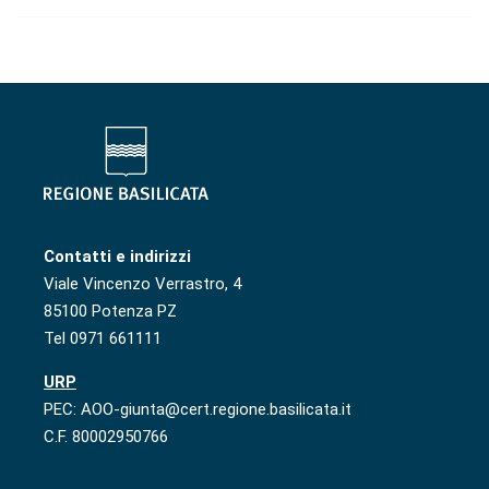
Contatti e indirizzi
Viale Vincenzo Verrastro, 4
85100 Potenza PZ
Tel 0971 661111
URP
PEC: AOO-giunta@cert.regione.basilicata.it
C.F. 80002950766