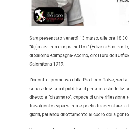
Sarà presentato venerdì 13 marzo, alle ore 18.30, n
“A(r)marsi con cinque ciottoli” (Edizioni San Pao
di Salerno-Campagna-Acerno, direttore dell’Ufficio
Salernitana 1919.
L’incontro, promosso dalla Pro Loco Tolve, vedrà
condividerà con il pubblico il percorso che lo ha p
diretto e “disarmato”, capace di unire riflessione
travolgente capace come pochi di raccontare la fede 
giorni, parlando direttamente al cuore della gente