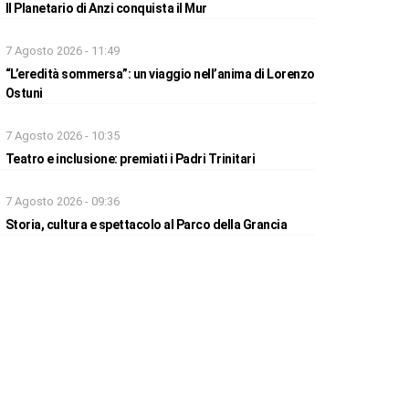
Il Planetario di Anzi conquista il Mur
7 Agosto 2026 - 11:49
“L’eredità sommersa”: un viaggio nell’anima di Lorenzo
Ostuni
7 Agosto 2026 - 10:35
Teatro e inclusione: premiati i Padri Trinitari
7 Agosto 2026 - 09:36
Storia, cultura e spettacolo al Parco della Grancia