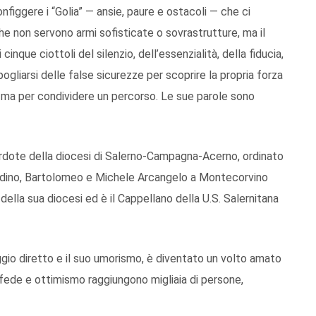
figgere i “Golia” — ansie, paure e ostacoli — che ci
e non servono armi sofisticate o sovrastrutture, ma il
cinque ciottoli del silenzio, dell’essenzialità, della fiducia,
 spogliarsi delle false sicurezze per scoprire la propria forza
i, ma per condividere un percorso. Le sue parole sono
dote della diocesi di Salerno-Campagna-Acerno, ordinato
ardino, Bartolomeo e Michele Arcangelo a Montecorvino
e della sua diocesi ed è il Cappellano della U.S. Salernitana
aggio diretto e il suo umorismo, è diventato un volto amato
 fede e ottimismo raggiungono migliaia di persone,