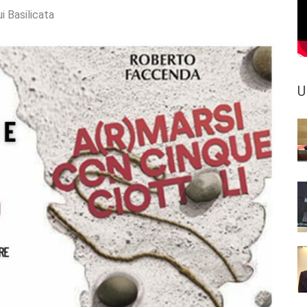
i Basilicata
U