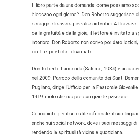
Il libro parte da una domanda: come possiamo scon
bloccano ogni giorno?. Don Roberto suggerisce ch
coraggio di essere piccoli e autentici. Attraverso i 
della gratuità e della gioia, il lettore è invitato a
interiore. Don Roberto non scrive per dare lezion
dirette, poetiche, disarmate.
Don Roberto Faccenda (Salerno, 1984) è un sacer
nel 2009. Parroco della comunità dei Santi Bern
Pugliano, dirige l’Ufficio per la Pastorale Giovanil
1919, ruolo che ricopre con grande passione.
Conosciuto per il suo stile informale, il suo lingu
anche sui social network, dove i suoi messaggi di
rendendo la spiritualità vicina e quotidiana.