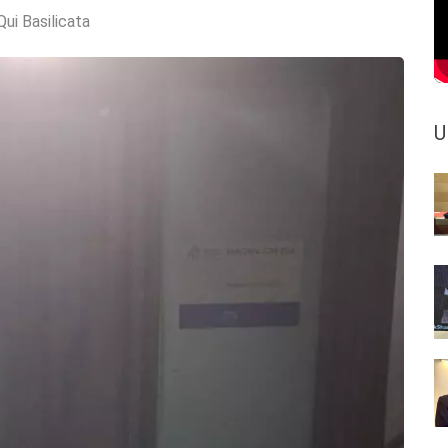
Qui Basilicata
U