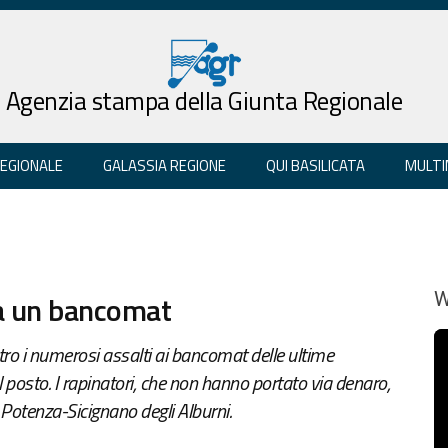
Agenzia stampa della Giunta Regionale
REGIONALE
GALASSIA REGIONE
QUI BASILICATA
MULTI
o a un bancomat
W
ontro i numerosi assalti ai bancomat delle ultime
l posto. I rapinatori, che non hanno portato via denaro,
 Potenza-Sicignano degli Alburni.