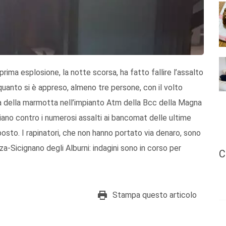
 prima esplosione, la notte scorsa, ha fatto fallire l’assalto
anto si è appreso, almeno tre persone, con il volto
ca della marmotta nell’impianto Atm della Bcc della Magna
 piano contro i numerosi assalti ai bancomat delle ultime
posto. I rapinatori, che non hanno portato via denaro, sono
a-Sicignano degli Alburni: indagini sono in corso per
C
Stampa questo articolo