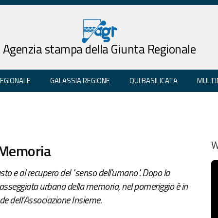
Agenzia stampa della Giunta Regionale
REGIONALE
GALASSIA REGIONE
QUI BASILICATA
MULTI
a Memoria
W
usto e al recupero del "senso dell'umano". Dopo la
 passeggiata urbana della memoria, nel pomeriggio è in
e dell’Associazione Insieme.