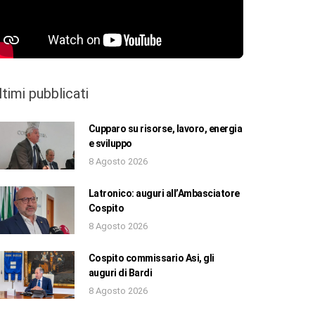
ltimi pubblicati
Cupparo su risorse, lavoro, energia
e sviluppo
8 Agosto 2026
Latronico: auguri all’Ambasciatore
Cospito
8 Agosto 2026
Cospito commissario Asi, gli
auguri di Bardi
8 Agosto 2026