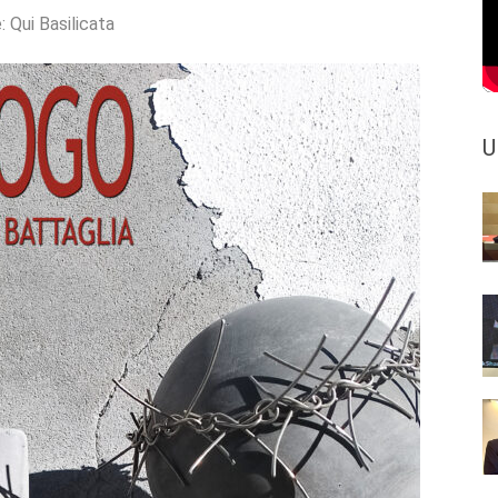
e:
Qui Basilicata
U