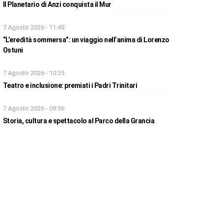
Il Planetario di Anzi conquista il Mur
7 Agosto 2026 - 11:49
“L’eredità sommersa”: un viaggio nell’anima di Lorenzo
Ostuni
7 Agosto 2026 - 10:35
Teatro e inclusione: premiati i Padri Trinitari
7 Agosto 2026 - 09:36
Storia, cultura e spettacolo al Parco della Grancia