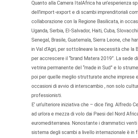
Quanto alla Camera ItalAfrica ha un’esperienza sp
dell’import-export e di scambi imprenditoriali com
collaborazione con la Regione Basilicata, in occa
Uganda, Serbia, El-Salvador, Haiti, Cuba, Slovacch
Senegal, Brasile, Guatemala, Sierra Leone, che han
in Val d’Agri, per sottolineare la necessità che la 
per accrescere il “brand Matera 2019”. La sede di 
vetrina permanente del “made in Sud” e lo strumen
poi per quelle meglio strutturate anche imprese e
occasioni di avvio di interscambio , non solo cultur
professionisti.
E’ un’ulteriore iniziativa che – dice l’ing. Alfredo 
ad un’ora e mezza di volo dai Paesi del Nord Afric
euromediterranea. Nonostante i drammatici venti d
sistema degli scambi a livello internazionale è in 