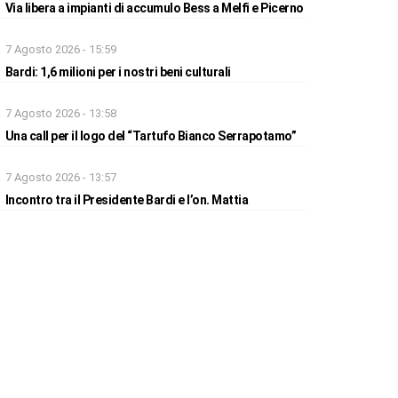
Via libera a impianti di accumulo Bess a Melfi e Picerno
7 Agosto 2026 - 15:59
Bardi: 1,6 milioni per i nostri beni culturali
7 Agosto 2026 - 13:58
Una call per il logo del “Tartufo Bianco Serrapotamo”
7 Agosto 2026 - 13:57
Incontro tra il Presidente Bardi e l’on. Mattia