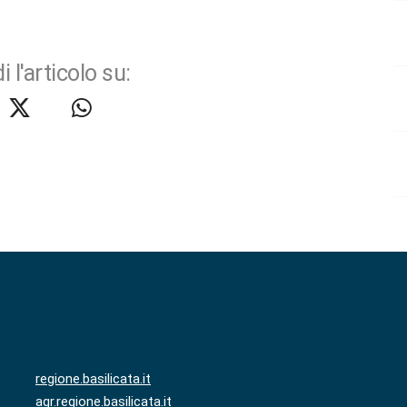
i l'articolo su:
regione.basilicata.it
agr.regione.basilicata.it