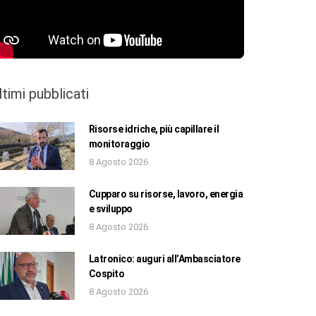
ltimi pubblicati
Risorse idriche, più capillare il
monitoraggio
8 Agosto 2026
Cupparo su risorse, lavoro, energia
e sviluppo
8 Agosto 2026
Latronico: auguri all’Ambasciatore
Cospito
8 Agosto 2026