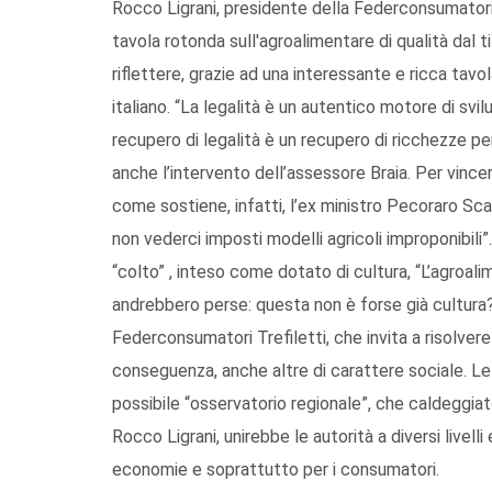
Rocco Ligrani, presidente della Federconsumatori 
tavola rotonda sull'agroalimentare di qualità dal t
riflettere, grazie ad una interessante e ricca tavo
italiano. “La legalità è un autentico motore di svi
recupero di legalità è un recupero di ricchezze per
anche l’intervento dell’assessore Braia. Per vinc
come sostiene, infatti, l’ex ministro Pecoraro Sc
non vederci imposti modelli agricoli improponibili”
“colto” , inteso come dotato di cultura, “L’agroa
andrebbero perse: questa non è forse già cultura?
Federconsumatori Trefiletti, che invita a risolver
conseguenza, anche altre di carattere sociale. Le
possibile “osservatorio regionale”, che caldeggia
Rocco Ligrani, unirebbe le autorità a diversi livell
economie e soprattutto per i consumatori.