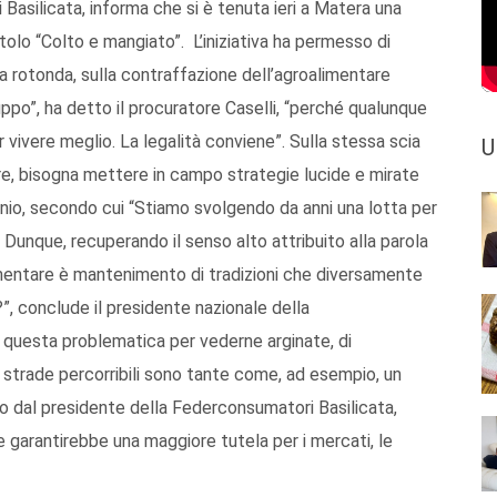
Basilicata, informa che si è tenuta ieri a Matera una
itolo “Colto e mangiato”. L’iniziativa ha permesso di
la rotonda, sulla contraffazione dell’agroalimentare
luppo”, ha detto il procuratore Caselli, “perché qualunque
 vivere meglio. La legalità conviene”. Sulla stessa scia
U
ere, bisogna mettere in campo strategie lucide e mirate
anio, secondo cui “Stiamo svolgendo da anni una lotta per
. Dunque, recuperando il senso alto attribuito alla parola
limentare è mantenimento di tradizioni che diversamente
”, conclude il presidente nazionale della
e questa problematica per vederne arginate, di
 strade percorribili sono tante come, ad esempio, un
to dal presidente della Federconsumatori Basilicata,
i e garantirebbe una maggiore tutela per i mercati, le