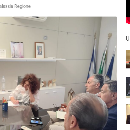
alassia Regione
U