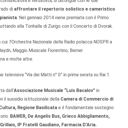
 comunicativa e versatilità, si distingue con le sue
rado di
affrontare il repertorio solistico e cameristico
pianista
. Nel gennaio 2014 viene premiata con il Primo
uttando alla Tonhalle di Zurigo con il Concerto di Dvorak.
ra cui: l’Orchestra Nazionale della Radio polacca NOSPR a
Haydn, Maggio Musicale Fiorentino, Berner
na e molte altre.
 televisiva “Via dei Matti n° 0” in prima serata su Rai 1.
a dall’
Associazione Musicale “Luis Bacalov”
in
 il sussidio istituzionale della
Camera di Commercio di
Cultura, Regione Basilicata
e il fondamentale sostegno
torio:
BAWER, De Angelis Bus, Grieco Abbigliamento,
rillaio, IP Fratelli Gaudiano, Farmacia D’Aria.