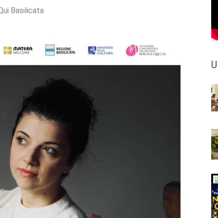
Qui Basilicata
U