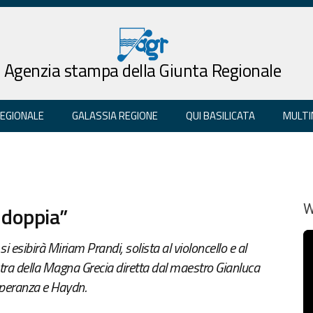
Agenzia stampa della Giunta Regionale
REGIONALE
GALASSIA REGIONE
QUI BASILICATA
MULTI
 doppia”
W
 esibirà Miriam Prandi, solista al violoncello e al
ra della Magna Grecia diretta dal maestro Gianluca
Speranza e Haydn.