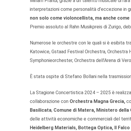
Miriam Prandi, grazie a un talento musicale di rara
interpretazioni come personalità d’eccezione in g
non solo come violoncellista, ma anche come 
Premio assoluto al Rahn Musikpreis di Zurigo, deb
Numerose le orchestre con le quali si è esibita t
Katowice, Gstaad Festival Orchestra, Orchestra 
Symphonieorchester, Orchestra dell’Arena di Vero
È stata ospite di Stefano Bollani nella trasmissione
La Stagione Concertistica 2024 – 2025 è realizzat
collaborazione con
Orchestra Magna Grecia,
con
Basilicata
,
Comune di Matera, Ministero della 
delle attività economiche e commerciali del terri
Heidelberg Materials, Bottega Optica, Il Falco G