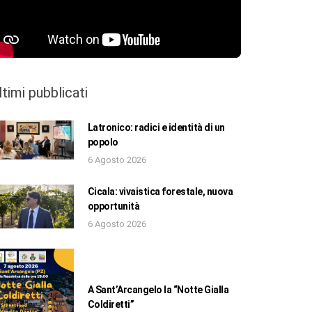
ltimi pubblicati
Latronico: radici e identità di un
popolo
6 Agosto 2026
Cicala: vivaistica forestale, nuova
opportunità
6 Agosto 2026
A Sant’Arcangelo la “Notte Gialla
Coldiretti”