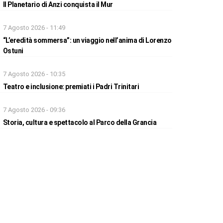
Il Planetario di Anzi conquista il Mur
7 Agosto 2026 - 11:49
“L’eredità sommersa”: un viaggio nell’anima di Lorenzo
Ostuni
7 Agosto 2026 - 10:35
Teatro e inclusione: premiati i Padri Trinitari
7 Agosto 2026 - 09:36
Storia, cultura e spettacolo al Parco della Grancia