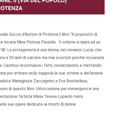
turale Gocce d’Autore di
Potenza
il libro “A proposito di
ce lucana Mina Patrizia Paciello. Il volume si ispira ad un
i ’40. La protagonista è una donna, nel romanzo Lucia, che
nnata a 30 anni di carcere ma mai scontati perché ricoverata
i. L’autrice ricostruisce i fatti, romanzandoli, e mettendo
na per attirare nella trappola le sue vittime e disfarsene.
rnaliste Mariagrazia Zaccagnino e Eva Bonitatibus,
esura di questo libro. Un’occasione per immergersi in una
sentazione l’artista Maria Teresa Lopardo terrà
le sue opere dedicate ai ritratti di donne.