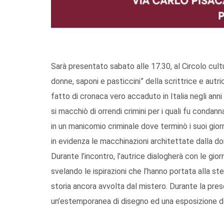
Sarà presentato sabato alle 17.30, al Circolo cul
donne, saponi e pasticcini” della scrittrice e autri
fatto di cronaca vero accaduto in Italia negli ann
si macchiò di orrendi crimini per i quali fu conda
in un manicomio criminale dove terminò i suoi giorn
in evidenza le macchinazioni architettate dalla don
Durante l’incontro, l’autrice dialogherà con le gio
svelando le ispirazioni che l’hanno portata alla st
storia ancora avvolta dal mistero. Durante la pre
un’estemporanea di disegno ed una esposizione del