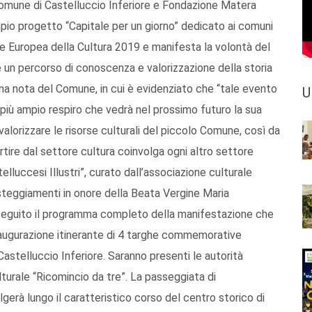
 Comune di Castelluccio Inferiore e Fondazione Matera
ampio progetto “Capitale per un giorno” dedicato ai comuni
le Europea della Cultura 2019 e manifesta la volontà del
 un percorso di conoscenza e valorizzazione della storia
n una nota del Comune, in cui è evidenziato che “tale evento
U
 più ampio respiro che vedrà nel prossimo futuro la sua
valorizzare le risorse culturali del piccolo Comune, così da
rtire dal settore cultura coinvolga ogni altro settore
elluccesi Illustri”, curato dall’associazione culturale
esteggiamenti in onore della Beata Vergine Maria
 seguito il programma completo della manifestazione che
inaugurazione itinerante di 4 targhe commemorative
 Castelluccio Inferiore. Saranno presenti le autorità
lturale “Ricomincio da tre”. La passeggiata di
erà lungo il caratteristico corso del centro storico di