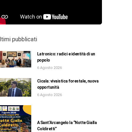
ltimi pubblicati
Latronico: radici e identità di un
popolo
6 Agosto 2026
Cicala: vivaistica forestale, nuova
opportunità
6 Agosto 2026
A Sant’Arcangelo la “Notte Gialla
Coldiretti”