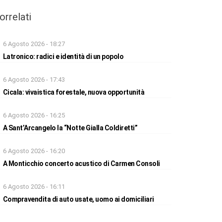
orrelati
6 Agosto 2026 - 18:27
Latronico: radici e identità di un popolo
6 Agosto 2026 - 17:43
Cicala: vivaistica forestale, nuova opportunità
6 Agosto 2026 - 16:25
A Sant’Arcangelo la “Notte Gialla Coldiretti”
6 Agosto 2026 - 16:20
A Monticchio concerto acustico di Carmen Consoli
6 Agosto 2026 - 16:11
Compravendita di auto usate, uomo ai domiciliari