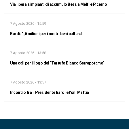
Via libera a impianti di accumulo Bess a Melfi e Picerno
7 Agosto 2026 - 15:59
Bardi: 1,6 milioni per i nostri beni culturali
7 Agosto 2026 - 13:58
Una call per il logo del “Tartufo Bianco Serrapotamo”
7 Agosto 2026 - 13:57
Incontro tra il Presidente Bardi e l’on. Mattia