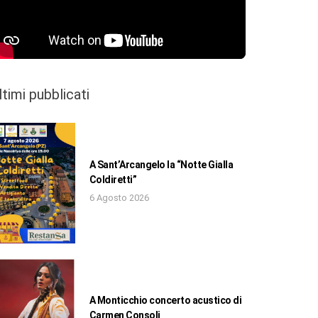
ltimi pubblicati
A Sant’Arcangelo la “Notte Gialla
Coldiretti”
6 Agosto 2026
A Monticchio concerto acustico di
Carmen Consoli