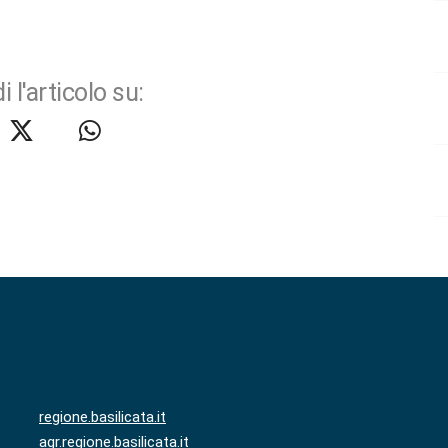
i l'articolo su:
regione.basilicata.it
agr.regione.basilicata.it