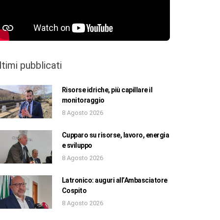
ltimi pubblicati
Risorse idriche, più capillare il
monitoraggio
8 Agosto 2026
Cupparo su risorse, lavoro, energia
e sviluppo
8 Agosto 2026
Latronico: auguri all’Ambasciatore
Cospito
8 Agosto 2026